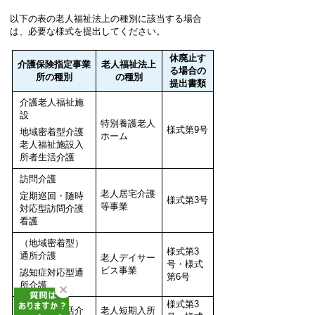
以下の表の老人福祉法上の種別に該当する場合
は、必要な様式を提出してください。
休廃止す
介護保険指定事業
老人福祉法上
る場合の
所の種別
の種別
提出書類
介護老人福祉施
設
特別養護老人
様式第9号
地域密着型介護
ホーム
老人福祉施設入
所者生活介護
訪問介護
老人居宅介護
定期巡回・随時
様式第3号
等事業
対応型訪問介護
看護
（地域密着型）
様式第3
通所介護
老人デイサー
号・様式
ビス事業
認知症対応型通
第6号
所介護
様式第3
短期入所生活介
老人短期入所