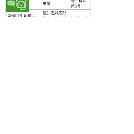
号・様式
護
事業
第6号
認知症対応型
認知症対応型共
老人共同生活
様式第3号
同生活介護
援助事業
小規模多機能
小規模多機能型
型居宅介護事
様式第3号
居宅介護
業
看護小規模多機
複合型サービ
様式第3号
能型居宅介護
ス福祉事業
様式第3号 老人居宅生活支援事業廃
止・休止届
（Word 16.1KB）
様式第6号 廃止・休止届（老人デイ・
短期入所・介護支援）
（Word 17KB）
様式第9号 老人ホーム事業廃止・休
止・定員変更認可申請書
（Word 17KB）
地域包括支援センターの廃