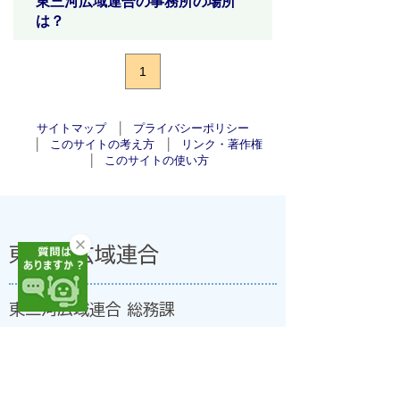
東三河広域連合の事務所の場所
は？
1
サイトマップ
プライバシーポリシー
このサイトの考え方
リンク・著作権
このサイトの使い方
東三河広域連合
東三河広域連合 総務課
〒440-0806 愛知県豊橋市八町通二丁目16番地
豊橋市職員会館(法人番号:7000020239330)
開庁日:8時30分～17時15分(土・日・祝日、年末年
始を除く)