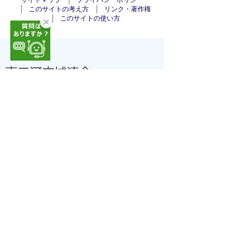
このサイトの考え方
リンク・著作権
このサイトの使い方
東三河広域連合
東三河広域連合 総務課
〒440-0806 愛知県豊橋市八町通二丁目16番地
豊橋市職員会館(法人番号:7000020239330)
開庁日:8時30分～17時15分(土・日・祝日、年末年
始を除く)
窓口ご案内 TEL
0532-35-6000
(代) FAX 0532-56-
1555
ご意見・お問い合わせ
交通案内