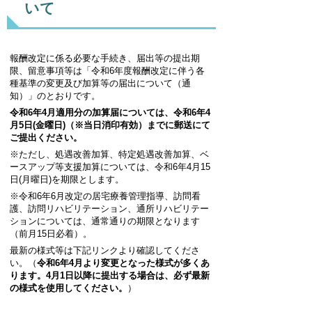
いて
報酬改定に係る必要な手続き、届出等の提出期
限、留意事項等は「令和6年度報酬改定に伴う各
種基準の変更及び加算等の届出について（通
知）」のとおりです。
令和6年4月適用分の加算届については、令和6年4
月5日(金曜日)（※当日消印有効）までに郵送にて
ご提出ください。
※ただし、処遇改善加算、特定処遇改善加算、ベ
ースアップ等支援加算については、令和6年4月15
日(月曜日)を期限とします。
※令和6年6月改定の居宅療養管理指導、訪問看
護、訪問リハビリテーション、通所リハビリテー
ションについては、通常通りの期限となります
（前月15日必着）。
最新の様式等は下記リンクより確認してくださ
い。（
令和6年4月より変更となった様式が多くあ
ります。4月1日以降に提出する場合は、必ず最新
の様式を使用してください。
）