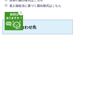
加算の届出様式はこちら
老人福祉法に基づく届出様式はこちら
お問い合わせ先
介護保険課 指定グループ
住所：〒440-0806
愛知県豊橋市八町通2丁目16番地（豊橋市
職員会館5階）
電話番号：0532-26-8470
・0532-26-8471
FAX番号：0532-26-8475
メールアドレス：
kaigohoken@union.higashimikawa.lg.jp
サイトマップ
プライバシーポリシー
このサイトの考え方
リンク・著作権
このサイトの使い方