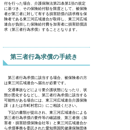
付を行った場合、介護保険法第21条第1項の規定
に基づき、その保険給付額を限度として、被保険
者が第三者に対して有する損害賠償の請求権を保
険者である東三河広域連合が取得し、東三河広域
連合が負担した保険給付費を加害者に損害賠償請
求（第三者行為求償）することとなります。
第三者行為求償の手続き
第三者行為求償に該当する場合、被保険者の方
は東三河広域連合へ届出が必要です。
交通事故などにより要介護状態になったり、状
態が悪化するなどし、第三者行為求償に該当する
可能性がある場合には、東三河広域連合介護保険
課（または市町村窓口）にご相談ください。
下記の書類が提出され、東三河広域連合による
第三者行為求償の要件等の確認後、第三者側（加
害者・損害賠償保険会社等）と東三河広域連合か
ら求償事務を委託された愛知県国民健康保険団体