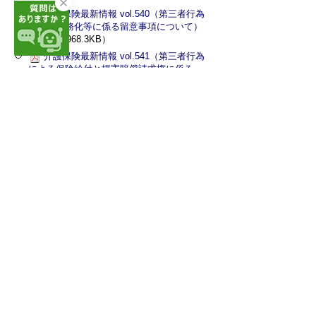
介護保険最新情報 vol.540（第三者行為
の届出義務化等に係る留意事項について）
（PDF 1,968.3KB）
介護保険最新情報 vol.541（第三者行為
による保険給付と損害賠償請求権に係る
Q&Aの改正について）
（PDF 263.3KB）
お問い合わせ先
介護保険課 給付グループ
住所：〒440-0806
愛知県豊橋市八町通2丁目16番地（豊橋市
職員会館5階）
電話番号：0532-26-8468
・0532-26-8469
FAX番号：0532-26-8475
メールアドレス：
kaigohoken@union.higashimikawa.lg.jp