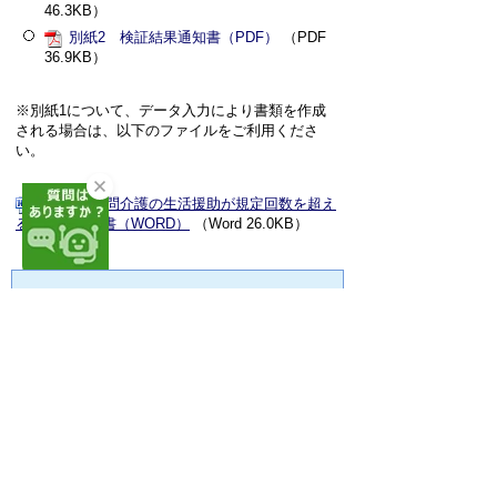
46.3KB）
別紙2 検証結果通知書（PDF）
（PDF
36.9KB）
※別紙1について、データ入力により書類を作成
される場合は、以下のファイルをご利用くださ
い。
別紙1 訪問介護の生活援助が規定回数を超え
る対象者届出書（WORD）
（Word 26.0KB）
お問い合わせ先
介護保険課 給付グループ
住所：〒440-0806
愛知県豊橋市八町通2丁目16番地（豊橋市
職員会館5階）
電話番号：0532-26-8468
・0532-26-8469
FAX番号：0532-26-8475