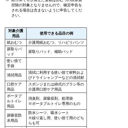
控除の対象となりませんので、確定申告を
される場合は含まないように申告してくだ
さい。
対象介護
使用できる品目の例
用品
紙おむつ
介護用紙おむつ、リハビリパンツ
尿取りパ
尿取りパッド、補助パッド
ッド
使い捨て
手袋
清拭に利用する使い捨て材料およ
清拭用品
びドライシャンプーなどの清拭材
口腔ケア
スポンジまたは綿式のブラシ等の
用品
介護用口腔ケア用品
ポータブ
消臭剤、尿吸収剤、処理袋
ルトイレ
※ポータブルトイレ専用のもの
用品
防水シーツ、吸水シート
尿吸収防
※繰り返し用、使い捨て用のどち
水用品
らも可