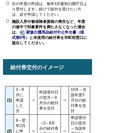
次の年度の申請は、
毎年3月最初の開庁日よ
り受付
します。続けて給付を受けたい方
は、必ず申請してください。
施設入所や被保険者資格の喪失など、年度
の途中で対象要件を満たさなくなった場合
は、
家族介護用品給付中止申出書（様
式第8号）
と未使用の給付券を市町村窓口に
提出してください。
給付券交付のイメージ
3～8
10月～当
申請受付日
月に
該年度3
の翌月～9
(1)
申請
⇒
⇒
月分の給
月分の給付
した
付券を交
券を交付
方
付
申請受付
9～翌
（3～8月
日の翌月
年2月
分の給付券
～当該年
(2)
に申
⇒
⇒