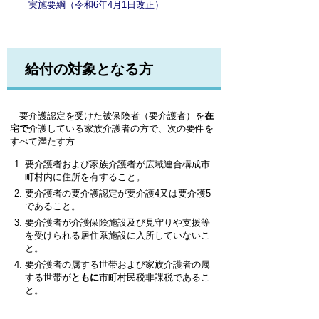
実施要綱（令和6年4月1日改正）
給付の対象となる方
要介護認定を受けた被保険者（要介護者）を
在
宅で
介護している家族介護者の方で、次の要件を
すべて満たす方
要介護者および家族介護者が広域連合構成市
町村内に住所を有すること。
要介護者の要介護認定が要介護4又は要介護5
であること。
要介護者が介護保険施設及び見守りや支援等
を受けられる居住系施設に入所していないこ
と。
要介護者の属する世帯および家族介護者の属
する世帯が
ともに
市町村民税非課税であるこ
と。