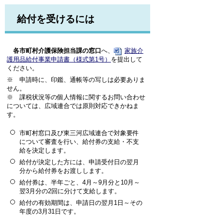
給付を受けるには
各市町村介護保険担当課の窓口
へ、
家族介
護用品給付事業申請書（様式第1号）
を提出して
ください。
※ 申請時に、印鑑、通帳等の写しは必要ありま
せん。
※ 課税状況等の個人情報に関するお問い合わせ
については、広域連合では原則対応できかねま
す。
市町村窓口及び東三河広域連合で対象要件
について審査を行い、給付券の支給・不支
給を決定します。
給付が決定した方には、
申請受付日の翌月
分から
給付券をお渡しします。
給付券は、半年ごと、4月～9月分と10月～
翌3月分の2回に分けて支給します。
給付の有効期間は、申請日の翌月1日～その
年度の3月31日です。