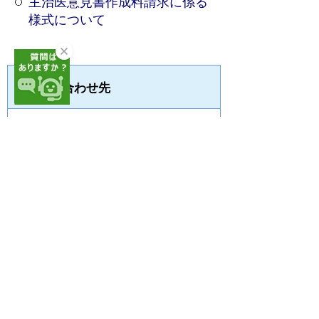
主治医意見書作成料請求に係る
様式について
お問い合わせ先
介護保険課 認定グループ
住所：〒440-0806
愛知県豊橋市八町通2丁目16番地（豊橋市
職員会館5階）
電話番号：0532-26-8463
・0532-26-8464
・0532-26-8465
FAX番号：0532-26-8475
メールアドレス：
kaigohoken@union.higashimikawa.lg.jp
サイトマップ
プライバシーポリシー
このサイトの考え方
リンク・著作権
このサイトの使い方