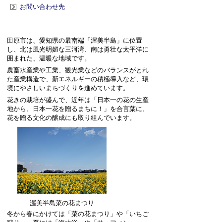
お問い合わせ先
田原市は、愛知県の最南端「渥美半島」に位置
し、北は風光明媚な三河湾、南は勇壮な太平洋に
囲まれた、温暖な地域です。
農畜水産業や工業、観光業などのバランスがとれ
た産業構造で、新エネルギーの積極導入など、環
境にやさしいまちづくりを進めています。
花きの栽培が盛んで、近年は「日本一の花の生産
地から、日本一花を贈るまちに！」を合言葉に、
花を贈る文化の醸成にも取り組んでいます。
渥美半島菜の花まつり
冬から春にかけては「菜の花まつり」や「いちご