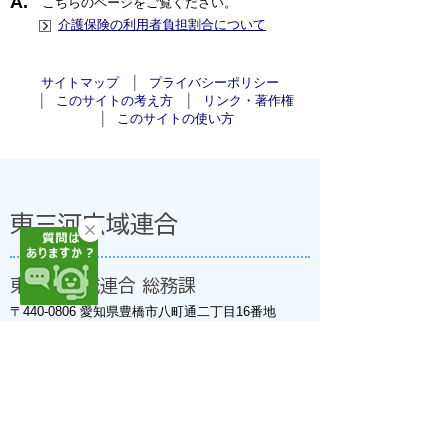
こちらのページをご覧ください。
介護保険の利用者負担割合について
サイトマップ
プライバシーポリシー
このサイトの考え方
リンク・著作権
このサイトの使い方
東三河広域連合
東三河広域連合 総務課
〒440-0806 愛知県豊橋市八町通二丁目16番地
豊橋市職員会館(法人番号:7000020239330)
開庁日:8時30分～17時15分(土・日・祝日、年末年
始を除く)
窓口ご案内 TEL
0532-35-6000
(代) FAX 0532-56-
1555