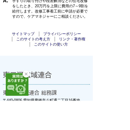
手すりの取り付けや段差解消などの住宅改修
をしたとき、20万円を上限に費用の7～9割を
給付します。改修工事着工前に申請が必要で
すので、ケアマネジャーにご相談ください。
サイトマップ
プライバシーポリシー
このサイトの考え方
リンク・著作権
このサイトの使い方
東三河広域連合
東三河広域連合 総務課
〒440-0806 愛知県豊橋市八町通二丁目16番地
豊橋市職員会館(法人番号:7000020239330)
開庁日:8時30分～17時15分(土・日・祝日、年末年
始を除く)
窓口ご案内 TEL
0532-35-6000
(代) FAX 0532-56-