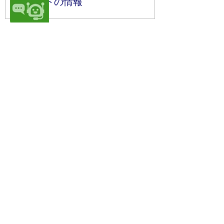
サイトの情報
サイトマップ
プライバシーポリシー
このサイトの考え方
リンク・著作権
このサイトの使い方
東三河広域連合
東三河広域連合 総務課
〒440-0806 愛知県豊橋市八町通二丁目16番地
豊橋市職員会館(法人番号:7000020239330)
開庁日:8時30分～17時15分(土・日・祝日、年末年
始を除く)
窓口ご案内 TEL
0532-35-6000
(代) FAX 0532-56-
1555