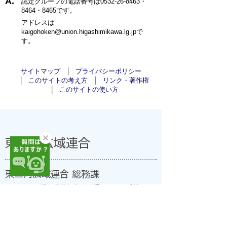
認定グループの電話番号は0532-26-8463・
8464・8465です。
アドレスは
kaigohoken@union.higashimikawa.lg.jpで
す。
サイトマップ
プライバシーポリシー
このサイトの考え方
リンク・著作権
このサイトの使い方
東三河広域連合
東三河広域連合 総務課
〒440-0806 愛知県豊橋市八町通二丁目16番地
豊橋市職員会館(法人番号:7000020239330)
開庁日:8時30分～17時15分(土・日・祝日、年末年
始を除く)