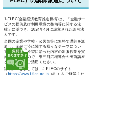
FLEC）の講師派遣について
J-FLEC(金融経済教育推進機構)は、「金融サー
ビスの提供及び利用環境の整備等に関する法
律」に基づき、2024年4月に設立された認可法
人です。
全国の企業や学校・公民館等に無料で講師を派
遣し、金融経済に関する様々なテーマについ
て、
受講者の希望に沿った内容
の出張授業を実
施していますので、東三河広域連合の出前講座
と併せてぜひご活用ください。
詳細につきましては、J-FLECのサイト
（
https://www.j-flec.go.jp
）をご確認くだ
さい。
インターネットトラブルを避
けるための知識を学ぶ講座に
ついて