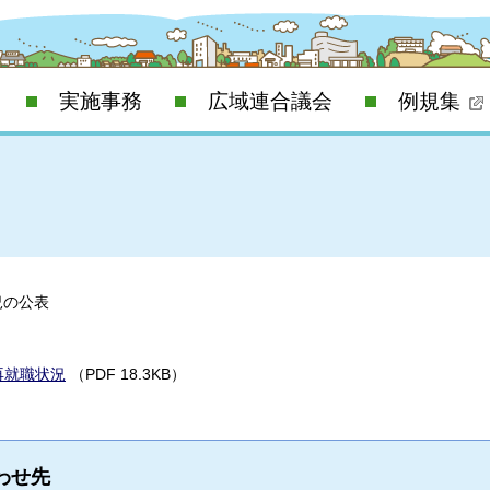
実施事務
広域連合議会
例規集
況の公表
再就職状況
（PDF 18.3KB）
わせ先