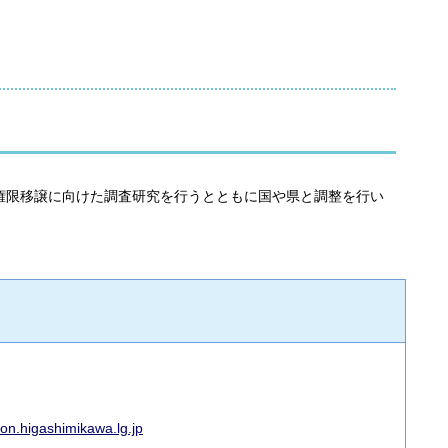
権限移譲に向けた調査研究を行うとともに国や県と調整を行い
n.higashimikawa.lg.jp