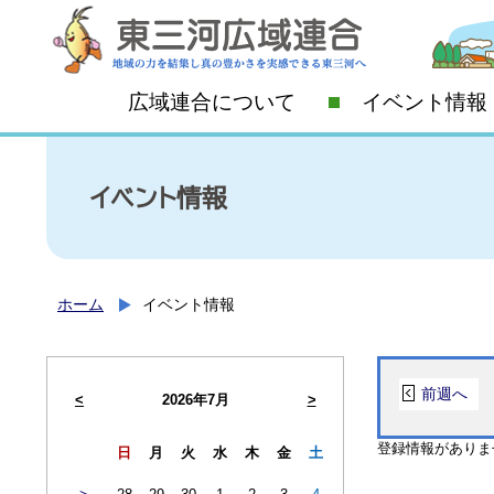
広域連合について
イベント情報
イベント情報
ホーム
イベント情報
前週へ
<
2026年7月
>
登録情報がありま
日
月
火
水
木
金
土