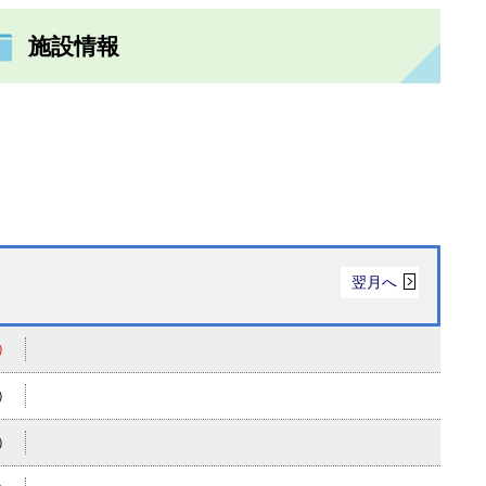
施設情報
翌月へ
）
）
）