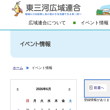
広域連合について
イベント情報
イベント情報
ホーム
イベント情報
前週へ
<
2026年6月
>
登録情報がありま
日
月
火
水
木
金
土