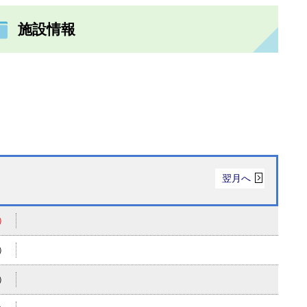
施設情報
翌月へ
）
）
）